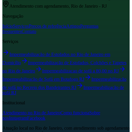
Atendimento com agendamento, Rio de Janeiro - RJ
Navegação
Início
Serviços
Preços de referência
Artigos
Perguntas
frequentes
Contato
Serviços
Impermeabilização de Estofados no Rio de Janeiro em
Domicílio
Impermeabilização de Estofados, Colchões e Tapetes
no Rio de Janeiro
Impermeabilizaçao de sofá a 80,00 no RJ
Impermeabilização de Sofá em Botafogo RJ
Impermeabilização
de sofá no Recreio dos Bandeirantes RJ
Impermeabilização de
sofá RJ
Institucional
Atendimento no Rio de Janeiro
Como funciona
Sobre
nos
Instagram
Facebook
Atuação local no Rio de Janeiro, com atendimento sob agendamento