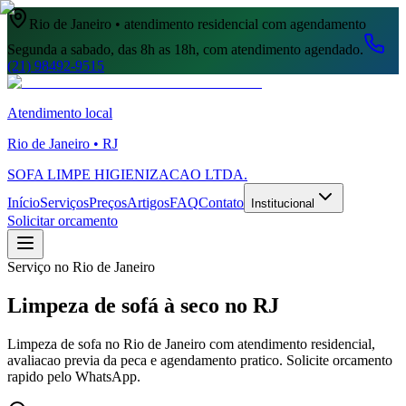
Rio de Janeiro • atendimento residencial com agendamento
Segunda a sabado, das 8h as 18h, com atendimento agendado.
(21) 98492-9515
Atendimento local
Rio de Janeiro • RJ
SOFA LIMPE HIGIENIZACAO LTDA.
Início
Serviços
Preços
Artigos
FAQ
Contato
Institucional
Solicitar orcamento
Serviço no Rio de Janeiro
Limpeza de sofá à seco no RJ
Limpeza de sofa no Rio de Janeiro com atendimento residencial,
avaliacao previa da peca e agendamento pratico. Solicite orcamento
rapido pelo WhatsApp.