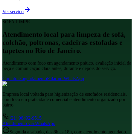
Ver serviço
SOFA LIMPE
Atendimento local para limpeza de sofá,
colchão, poltronas, cadeiras estofadas e
tapetes no Rio de Janeiro.
Atendimento com foco em agendamento prático, avaliação inicial da
peça e comunicação clara antes, durante e depois do serviço.
Contato e agendamento
Falar no WhatsApp
Empresa local voltada para higienização de estofados residenciais,
com foco em praticidade comercial e atendimento organizado por
bairro.
(21) 98492-9515
Atendimento via WhatsApp
Segunda a sabado, das 8h as 18h, com atendimento agendado.